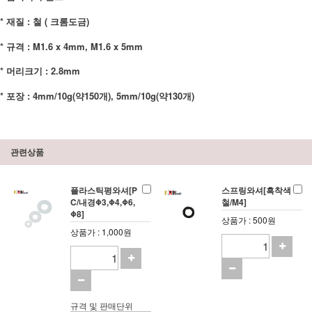
* 재질 : 철 ( 크롬도금)
* 규격 : M1.6 x 4mm,
M1.6 x 5mm
* 머리크기 : 2.8mm
* 포장 : 4mm/10g(약150개), 5mm/10g(약130개)
관련상품
플라스틱평와셔[P
스프링와셔[흑착색
C/내경Φ3,Φ4,Φ6,
철/M4]
Φ8]
상품가 : 500원
상품가 : 1,000원
규격 및 판매단위