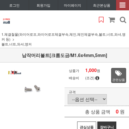
로그인
회원가입
마이페이지
최근본상품
1.체결철물(와이어로프,와이어로프체결부속,체인,체인체결부속,볼트,너트,와셔,앵
커 등)
볼트,너트,와셔,앵커
납작머리볼트[크롬도금/M1.6x4mm,5mm]
1,000
상품가
원
배송비
(조건)
관련상품
규격
0
원
총 상품 금액
관심상품
장바구니