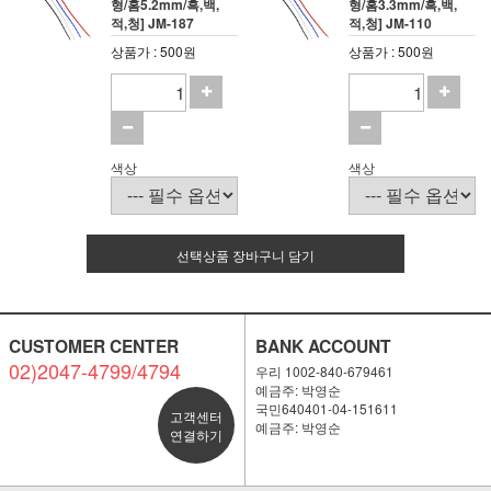
형/홈5.2mm/흑,백,
형/홈3.3mm/흑,백,
적,청] JM-187
적,청] JM-110
상품가 : 500원
상품가 : 500원
색상
색상
선택상품 장바구니 담기
CUSTOMER CENTER
BANK ACCOUNT
02)2047-4799/4794
우리 1002-840-679461
예금주: 박영순
국민640401-04-151611
고객센터
예금주: 박영순
연결하기