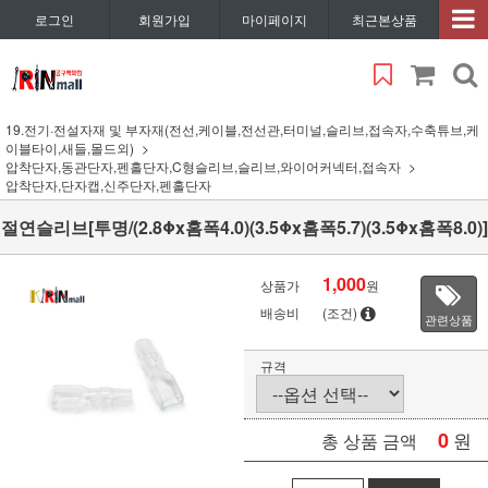
로그인
회원가입
마이페이지
최근본상품
19.전기·전설자재 및 부자재(전선,케이블,전선관,터미널,슬리브,접속자,수축튜브,케
이블타이,새들,몰드외)
압착단자,동관단자,펜홀단자,C형슬리브,슬리브,와이어커넥터,접속자
압착단자,단자캡,신주단자,펜홀단자
절연슬리브[투명/(2.8Φx홈폭4.0)(3.5Φx홈폭5.7)(3.5Φx홈폭8.0)]
1,000
상품가
원
배송비
(조건)
관련상품
규격
0
원
총 상품 금액