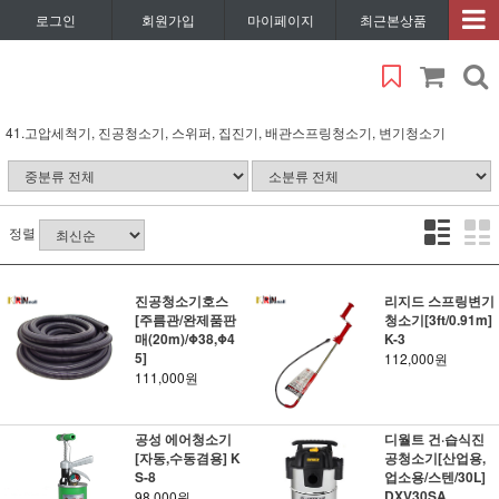
로그인
회원가입
마이페이지
최근본상품
41.고압세척기, 진공청소기, 스위퍼, 집진기, 배관스프링청소기, 변기청소기
정렬
진공청소기호스
리지드 스프링변기
[주름관/완제품판
청소기[3ft/0.91m]
매(20m)/Φ38,Φ4
K-3
5]
112,000원
111,000원
공성 에어청소기
디월트 건·습식진
[자동,수동겸용] K
공청소기[산업용,
S-8
업소용/스텐/30L]
DXV30SA
98,000원