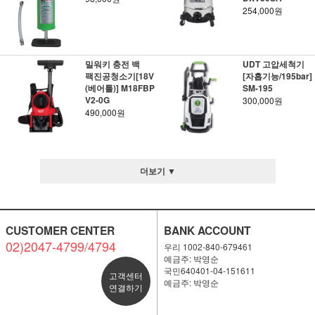
254,000원
밀워키 충전 백
UDT 고압세척기
팩 진공청소기[18V
[자흡기능/195bar]
(베어툴)] M18FBP
SM-195
V2-0G
300,000원
490,000원
더보기 ▼
CUSTOMER CENTER
BANK ACCOUNT
02)2047-4799/4794
우리 1002-840-679461
예금주: 박영순
국민640401-04-151611
고객센터
예금주: 박영순
연결하기