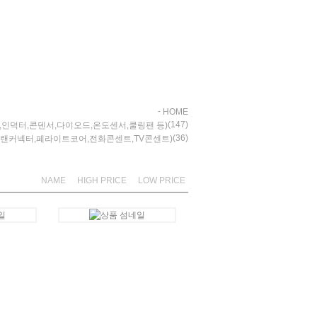
홈으로
즐겨찾기
-
HOME
(147)
,인덕터,콘덴서,다이오드,온도센서,쿨링팬 등)
(36)
,랜커넥터,페라이트코어,전화콘센트,TV콘센트)
NAME
HIGH PRICE
LOW PRICE