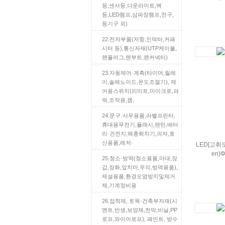
등,센서등,다운라이트,벽
등,LED램프,삼파장램프,전구,
등기구 외)
22.전자부품(저항,인덕터,커패
시터 등),통신자재(UTP케이블,
랜플러그,랜부트,랜커넥터)
23.자동제어·계측(타이머,릴레
이,솔레노이드,온도조절기), 제
어용스위치(리미트,마이크로,파
워,조작용,캠,
24.문구·사무용품,라벨프린터,
휴대용무전기,플래시,랜턴,배터
리·건전지,해충퇴치기,의자,호
신용품,레저·
LED[고휘
en)
25.청소·방역(청소용품,마대,장
갑,장화,앞치마,우의,방역용품),
제설용품,환경오염방지및제거
제,기계정비용
26.접착제, 토목·건축부자재(시
멘트,반생,보양재,천막,비닐,PP
로프,와이어로프), 페인트, 방수