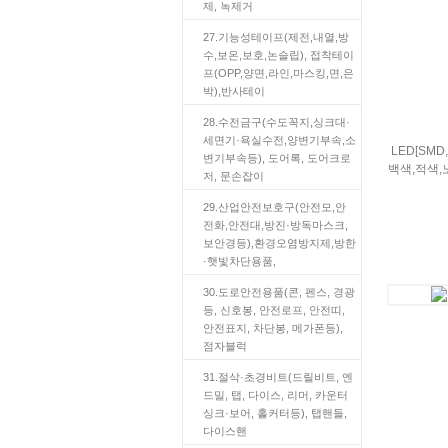
제, 녹제거
27.기능성테이프(제전,내열,방
수,보온,보호,논슬립), 접착테이
프(OPP,양면,라인,마스킹,면,은
박),반사테이
28.수전금구(수도꼭지,싱크대·
세면기·욕실수전,양변기부속,소
LED[SMD
변기부속등), 도어록, 도어크로
백색,적색,
저, 문손잡이
29.산업안전보호구(안전모,안
전화,안전대,방진·방독마스크,
보안경등),환경오염방지제,방한
·햇빛차단용품,
30.도로안전용품(콘, 펜스, 경광
등, 신호봉, 안전로프, 안전띠,
안전표지, 차단봉, 메가폰등),
점자블럭
31.절삭·초경비트(드릴비트, 엔
드밀, 탭, 다이스, 리머, 카운터
싱크·보어, 홀커터등), 탭핸들,
다이스핸