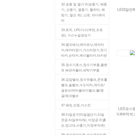
32.송풍 및 열기구(송풍기, 배풍
LED[일반
기, 선풍기, 열풍기, 물히터, 해
빙기, 열선 외), 난로, 라디에이
터
33.토치, LPG가스(부탄,프로
판), 가스누설경보기
34.콤프레샤,에어유닛,에어타
카,에어타정기,가스타정기,전기
타카,손타카,케이블타카,타카핀
35.정수기호스,정수기부품,플랜
트 배관커플러,세탁기부품
36.감압밸브,정수위밸브,콘트롤
밸브,솔밸브,수도미터,게이트/
글로브/버터플라이밸브,볼/앵
글/체크밸브
37.패킹,오링,가스킷
LED표시램
V,Φ8/적색,
38.타일공구(타일절단기,타일
천공,타일부자재), 미장공구(흙
손,양고대,사춤기,미장부자재)
39.건식코어드릴,습식코어드릴,