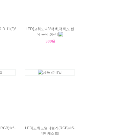
-11(F)/
LED[고휘도Φ3/백색,적색,노란
색,녹색,청색]
300원
GB)Φ5-
LED[고휘도멀티컬러(RGB)Φ5-
4핀,캐소드]