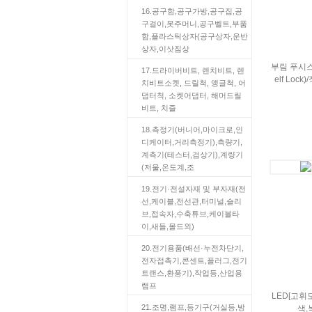
16.공구함,공구가방,공구집,공
구걸이,못주머니,공구벨트,부품
함,플라스틱상자(공구상자,운반
상자,이삿짐상
부림 푸시스위
17.드라이버비트, 렌치비트, 렌
elf Loc
치비트소켓, 드릴척, 앵글척, 어
댑터척, 소켓어댑터, 해머드릴
비트, 치즐
18.측정기(버니어,마이크로,인
디케이터,거리측정기),측량기,
계측기(테스터,검상기),계량기
(저울,온도계,조
19.전기·전설자재 및 부자재(전
선,케이블,전선관,터미널,슬리
브,접속자,수축튜브,케이블타
이,새들,몰드외)
20.전기용품(배선·누전차단기,
전자접촉기,콘센트,플러그,전기
트랜스,환풍기),작업등,산업용
램프
LED[고휘
21.조명,램프,등기구(거실등,방
색,