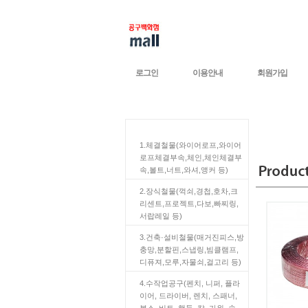
로그인
이용안내
회원가입
CATEGORY LIST
1.체결철물(와이어로프,와이어
로프체결부속,체인,체인체결부
속,볼트,너트,와셔,앵커 등)
2.장식철물(꺽쇠,경첩,호차,크
리센트,프로젝트,다보,빠찌링,
서랍레일 등)
3.건축·설비철물(매거진피스,방
충망,분할핀,스냅링,빔클램프,
디퓨져,모루,자물쇠,걸고리 등)
4.수작업공구(펜치, 니퍼, 플라
이어, 드라이버, 렌치, 스패너,
복스, 비트, 핸들, 칼, 가위, 송