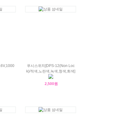
V,1000
푸시스위치[DPS-12(Non Loc
k)/적색,노란색,녹색,청색,회색]
2,500원