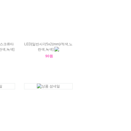
0스크류타
LED[일반사각5x2(mm)/적색,노
란색,녹색]
란색,녹색]
90원