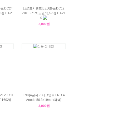
듈/DC24
LED표시램프[LED모듈/DC12
] TD-21
V,Φ10/적색,노란색,녹색] TD-21
0
2,000원
2E20-YH
FND[4글자 7-세그먼트 FND-4
1602)]
Anode 50.3x19mm/적색]
3,000원