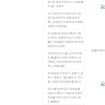
정가위,분무기,분사기,스프링클
러 등), 조경자
11.도장공구(스프레이건,스프
레이컵,에어리스부품,페인트
붓), 도배공구(도배로라,도배붓,
도배자,도배칼등)
12.냉동에어컨공구(확관기,벤
더,컷터), 냉동에어컨기기(매니
폴드,진공펌프),냉동에어컨자재
(동파이프,냉매
탄탈커패시터
13.에어공구(드릴,드라이버,렌
치,톱,폴리셔,샌더,리벳터), 에
어펌프, 에어자재(에어건,에어
호스,연결부품)
14.유압공구(천공기, 펀칭기, 압
착기, 벤딩기, 철근절단기, 작기
등), 유압자재(연결부품,호스)
15.자동차정비공구,정비용품
(점프선,충전기,작업대),차량안
전용품,자전거공구(스패너,렌
치,클램프)