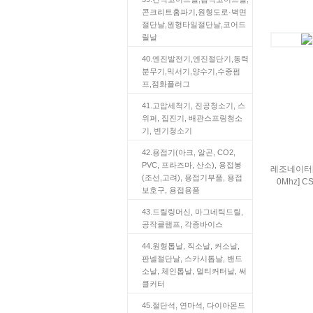
콘크리트홈파기,원형도로·벽면
절단날,원형타일절단날,코어드
릴날
40.엔진발전기,엔진절단기,동력
분무기,믹서기,양수기,수중펌
프,점화플러그
41.고압세척기, 진공청소기, 스
위퍼, 집진기, 배관스프링청소
기, 변기청소기
42.용접기(아크, 알곤, CO2,
PVC, 프라즈마, 산소), 용접봉
레조네이터[
(조선,고려), 용접기부품, 용접
0Mhz] C
보호구, 용접용품
43.드릴링머신, 마그네틱드릴,
공작클램프, 각종바이스
44.원형톱날, 직소날, 커소날,
판넬절단날, 스카시톱날, 밴드
소날, 체인톱날, 멀티커터날, 써
클커터
45.절단석, 연마석, 다이아몬드