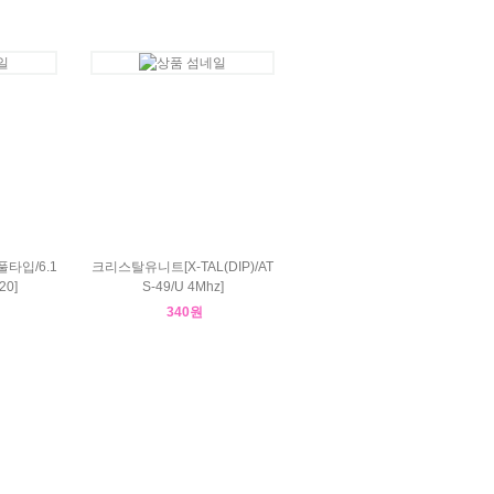
타입/6.1
크리스탈유니트[X-TAL(DIP)/AT
20]
S-49/U 4Mhz]
340원