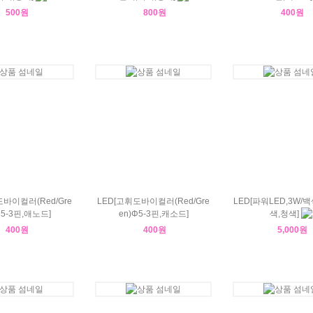
500원
800원
400원
도바이컬러(Red/Gre
LED[고휘도바이컬러(Red/Gre
LED[파워LED,3W/
Φ5-3핀,애노드]
en)Φ5-3핀,캐소드]
색,청색]
400원
400원
5,000원