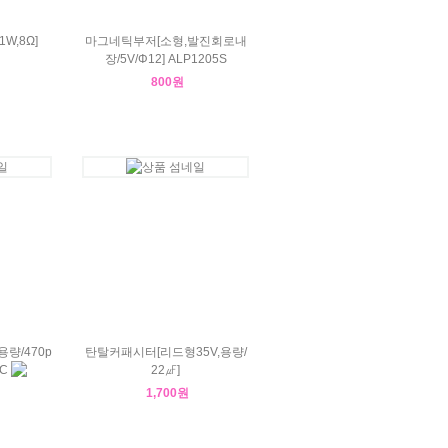
W,8Ω]
마그네틱부저[소형,발진회로내
장/5V/Φ12] ALP1205S
800원
량/470p
탄탈커패시터[리드형35V,용량/
CC
22㎌]
1,700원