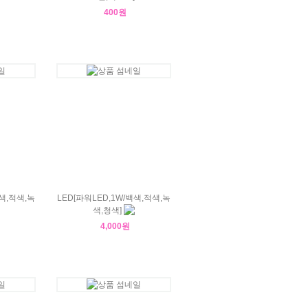
400원
백색,적색,녹
LED[파워LED,1W/백색,적색,녹
색,청색]
4,000원