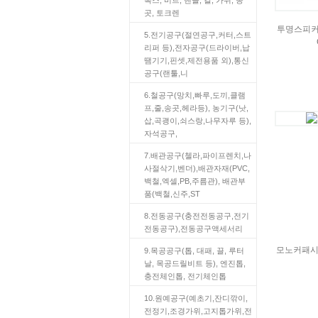
곳, 토크렌
투명스피커선
5.전기공구(절연공구,커터,스트
리퍼 등),전자공구(드라이버,납
땜기기,핀셋,제전용품 외),통신
공구(랜툴,니
6.철공구(망치,빠루,도끼,클램
프,줄,송곳,헤라등), 농기구(낫,
삽,곡괭이,쇠스랑,나무자루 등),
자석공구,
7.배관공구(첼라,파이프렌치,나
사절삭기,벤더),배관자재(PVC,
백철,엑셀,PB,주름관), 배관부
품(백철,신주,ST
8.전동공구(충전전동공구,전기
전동공구),전동공구액세서리
모노커패시터[
9.목공공구(톱, 대패, 끌, 루터
날, 목공드릴비트 등), 엔진톱,
충전체인톱, 전기체인톱
10.원예공구(예초기,잔디깎이,
전정기,조경가위,고지톱가위,전