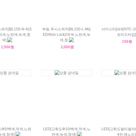
치[BL150-N-A(S
부림 푸시스위치[BL150-L-M(L
서미스터[파워NTC-10-D
k)/적색,노란색,녹색,청
ED/Non Lock)/적색,노란색,녹
숏리드타입]
색]
색,청
150원
1,500원
2,000원
도Φ5/백색,적색,노란
LED[고휘도Φ10/백색,적색,노
LED[고휘도멀티컬러(R
녹색,청색]
란색,녹색,청색]
4핀,애노드]