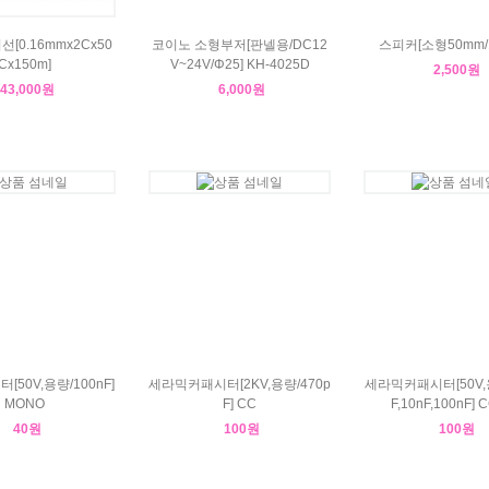
[0.16mmx2Cx50
코이노 소형부저[판넬용/DC12
스피커[소형50mm/1
Cx150m]
V~24V/Φ25] KH-4025D
2,500원
43,000원
6,000원
50V,용량/100nF]
세라믹커패시터[2KV,용량/470p
세라믹커패시터[50V,용
MONO
F] CC
F,10nF,100nF] 
40원
100원
100원