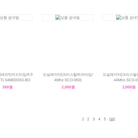
세라믹리드타입/4.0
오실레이터[크리스탈하프타입/
오실레이터[크리스탈풀
STLS4M00G53-BO
4Mhz-SCO-060]
44Mhz-SCO-0
260원
2,000원
2,000원
1
2
3
4
5
[끝]