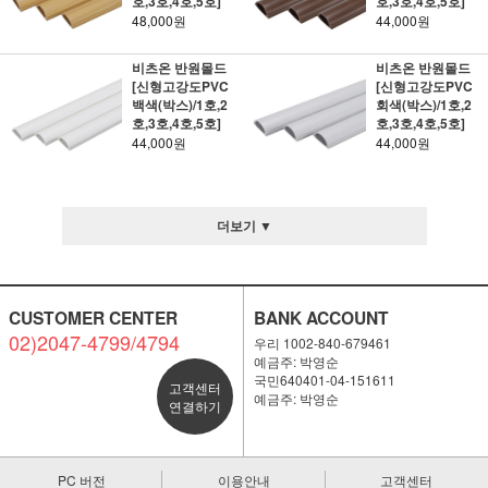
호,3호,4호,5호]
호,3호,4호,5호]
48,000원
44,000원
비츠온 반원몰드
비츠온 반원몰드
[신형고강도PVC
[신형고강도PVC
백색(박스)/1호,2
회색(박스)/1호,2
호,3호,4호,5호]
호,3호,4호,5호]
44,000원
44,000원
더보기 ▼
CUSTOMER CENTER
BANK ACCOUNT
02)2047-4799/4794
우리 1002-840-679461
예금주: 박영순
국민640401-04-151611
고객센터
예금주: 박영순
연결하기
PC 버전
이용안내
고객센터