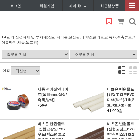
로그인
회원가입
마이페이지
최근본상품
19.전기·전설자재 및 부자재(전선,케이블,전선관,터미널,슬리브,접속자,수축튜브,케
이블타이,새들,몰드외)
정렬
서통 전기절연테이
비츠온 반원몰드
프[폭19mm,색상/
[신형고강도PVC
흑색,밤색]
미색(박스)/1호,2
호,3호,4호,5호]
750원
44,000원
비츠온 반원몰드
비츠온 반원몰드
[신형고강도PVC
[신형고강도PVC
우드(박스)/1호,2
밤색(박스)/1호,2