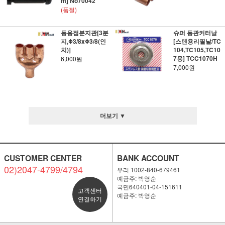
m] No70042
(품절)
동용접분지관[3분
슈퍼 동관커터날
지,Φ3/8xΦ3/8(인
[스텐용리필날/TC
치)]
104,TC105,TC10
7용] TCC1070H
6,000원
7,000원
더보기 ▼
CUSTOMER CENTER
BANK ACCOUNT
02)2047-4799/4794
우리 1002-840-679461
예금주: 박영순
국민640401-04-151611
고객센터
예금주: 박영순
연결하기