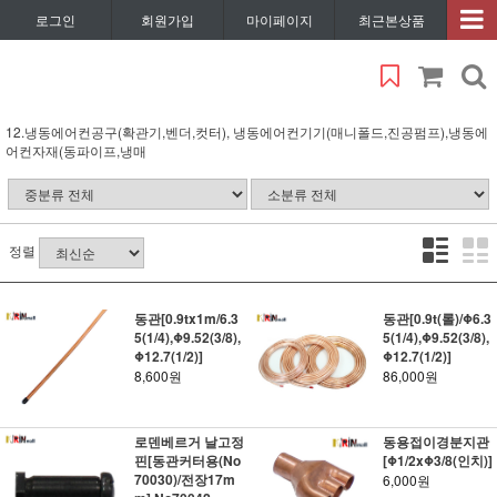
로그인
회원가입
마이페이지
최근본상품
12.냉동에어컨공구(확관기,벤더,컷터), 냉동에어컨기기(매니폴드,진공펌프),냉동에
어컨자재(동파이프,냉매
정렬
동관[0.9tx1m/6.3
동관[0.9t(롤)/Φ6.3
5(1/4),Φ9.52(3/8),
5(1/4),Φ9.52(3/8),
Φ12.7(1/2)]
Φ12.7(1/2)]
8,600원
86,000원
로덴베르거 날고정
동용접이경분지관
핀[동관커터용(No
[Φ1/2xΦ3/8(인치)]
70030)/전장17m
6,000원